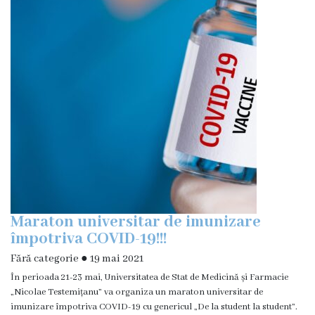
Orarul
secției
de
reabilitare
medicală
Servicii
și
tarife
CATALOGUL
TARIFELOR
UNICE
Maraton universitar de imunizare
Consultații
împotriva COVID-19!!!
medicale
Fără categorie
●
19 mai 2021
În perioada 21-23 mai, Universitatea de Stat de Medicină și Farmacie
Investigații
„Nicolae Testemițanu” va organiza un maraton universitar de
ecografice
imunizare împotriva COVID-19 cu genericul „De la student la student”.