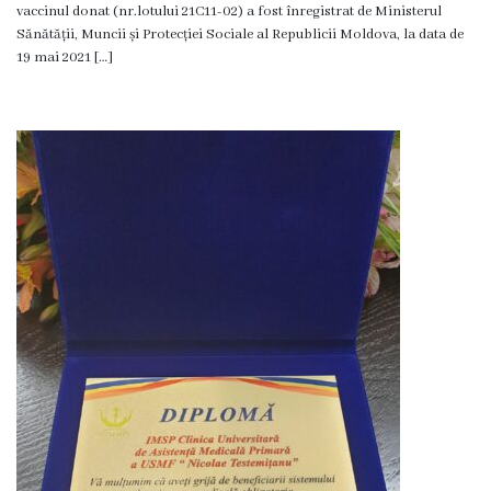
medicală
vaccinul donat (nr.lotului 21C11-02) a fost înregistrat de Ministerul
Sănătății, Muncii și Protecției Sociale al Republicii Moldova, la data de
Laborator
19 mai 2021 […]
clinic
Centrul
de
Medicină
Tradițională
Chineză
Fitoterapie
Terapia
manuală
Acupunctură
Transparență
Funcții
vacante