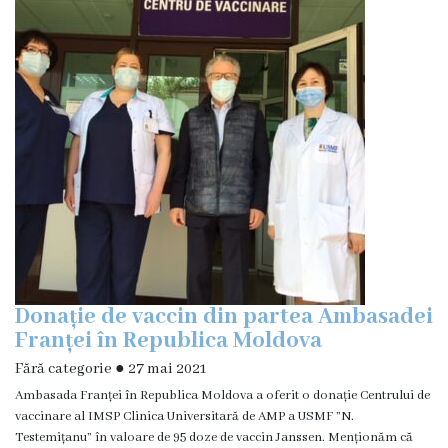
Subdiviziuni
Secția
Medicină
de
familie
Secția
studenți
și
rezidenți
Secția
Donație de vaccin din partea Ambasadei
medici
Franței în Republica Moldova
specialiști
Fără categorie
●
27 mai 2021
Secția
Ambasada Franței în Republica Moldova a oferit o donație Centrului de
de
vaccinare al IMSP Clinica Universitară de AMP a USMF ”N.
reabilitare
Testemițanu” în valoare de 95 doze de vaccin Janssen. Menționăm că