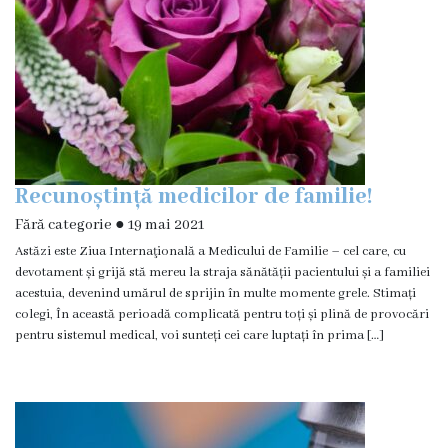
Orarul
medicilor
de
familie
Orarul
medicilor
specialiști
Recunoștință medicilor de familie!
Orarul
Fără categorie
●
19 mai 2021
laboratorului
Astăzi este Ziua Internaţională a Medicului de Familie – cel care, cu
medical
devotament și grijă stă mereu la straja sănătății pacientului și a familiei
acestuia, devenind umărul de sprijin în multe momente grele. Stimați
Orarul
colegi, În această perioadă complicată pentru toți și plină de provocări
Centrului
pentru sistemul medical, voi sunteți cei care luptați în prima […]
de
Medicină
Tradițională
Chineză