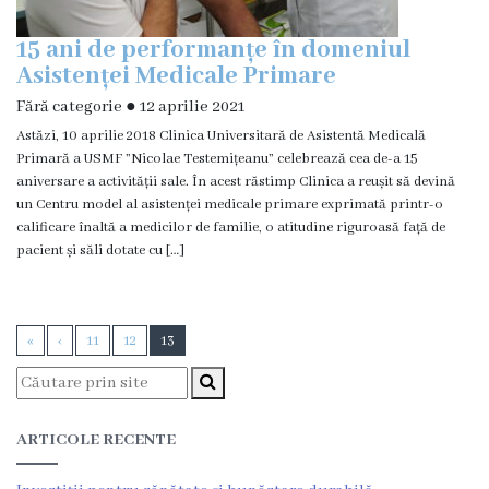
15 ani de performanțe în domeniul
Asistenței Medicale Primare
Fără categorie
●
12 aprilie 2021
Astăzi, 10 aprilie 2018 Clinica Universitară de Asistentă Medicală
Primară a USMF ”Nicolae Testemițeanu” celebrează cea de-a 15
aniversare a activității sale. În acest răstimp Clinica a reușit să devină
un Centru model al asistenței medicale primare exprimată printr-o
calificare înaltă a medicilor de familie, o atitudine riguroasă față de
pacient și săli dotate cu […]
«
‹
11
12
13
ARTICOLE RECENTE