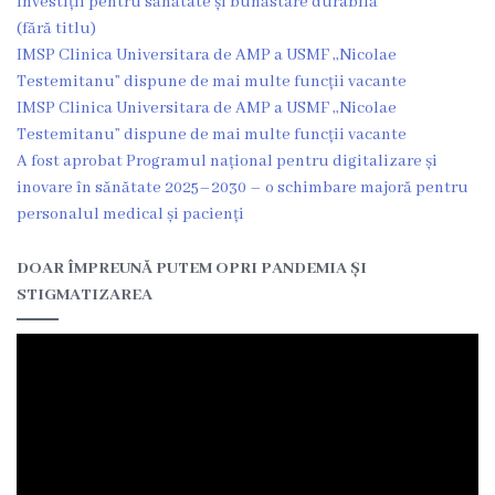
Investiții pentru sănătate și bunăstare durabilă
(fără titlu)
IMSP Clinica Universitara de AMP a USMF ,,Nicolae
Testemitanu” dispune de mai multe funcții vacante
IMSP Clinica Universitara de AMP a USMF ,,Nicolae
Testemitanu” dispune de mai multe funcții vacante
A fost aprobat Programul național pentru digitalizare și
inovare în sănătate 2025–2030 – o schimbare majoră pentru
personalul medical și pacienți
DOAR ÎMPREUNĂ PUTEM OPRI PANDEMIA ȘI
STIGMATIZAREA