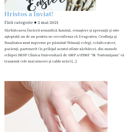
Hristos a Înviat!
Fără categorie
●
2 mai 2021
Sărbătoarea Învierii semnifică lumină, renaștere și speranță și este
așteptată an de an pentru ne reconfirma că Dragostea, Credinţa şi
Bunătatea sunt supreme pe pământ! Stimați colegi, colaboratori,
pacienți, parteneri! Cu prilejul acestei sfinte sărbători, din numele
echipei IMSP Clinica Universitară de AMP a USMF ”N. Testemițanu” vă
transmit cele mai sincere și calde urări […]