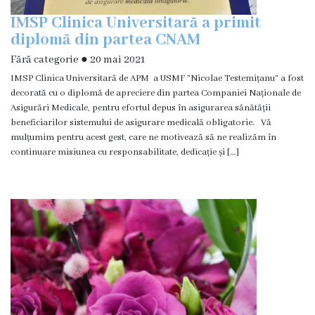
Contracte
IMSP Clinica Universitară a primit
CNAM
diplomă din partea CNAM
Fără categorie
●
20 mai 2021
Acte
legislative
IMSP Clinica Universitară de APM a USMF ”Nicolae Testemițanu” a fost
decorată cu o diplomă de apreciere din partea Companiei Naționale de
Bugetul
Asigurări Medicale, pentru efortul depus în asigurarea sănătății
instituției
beneficiarilor sistemului de asigurare medicală obligatorie. Vă
mulțumim pentru acest gest, care ne motivează să ne realizăm în
Activitatea
continuare misiunea cu responsabilitate, dedicație și […]
instituției
Rapoarte
Planuri
Achiziții
publice
Orarul
medicilor