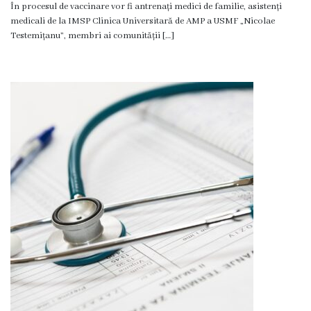
Proceduri
În procesul de vaccinare vor fi antrenați medici de familie, asistenți
medicali de la IMSP Clinica Universitară de AMP a USMF „Nicolae
medicale
Testemițanu”, membri ai comunității […]
Ginecologie
și
planificarea
familiei
Servicii
acordate
de
către
psiholog
Galerie
foto
Contacte