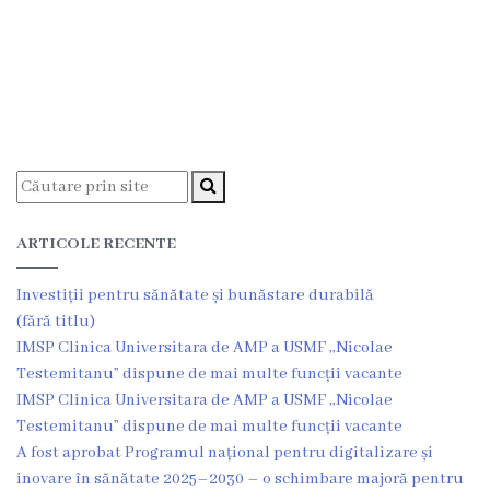
medicală
Laborator
clinic
Centrul
de
Medicină
Tradițională
Chineză
ARTICOLE RECENTE
Fitoterapie
Investiții pentru sănătate și bunăstare durabilă
Terapia
(fără titlu)
manuală
IMSP Clinica Universitara de AMP a USMF ,,Nicolae
Acupunctură
Testemitanu” dispune de mai multe funcții vacante
IMSP Clinica Universitara de AMP a USMF ,,Nicolae
Transparență
Testemitanu” dispune de mai multe funcții vacante
Funcții
A fost aprobat Programul național pentru digitalizare și
vacante
inovare în sănătate 2025–2030 – o schimbare majoră pentru