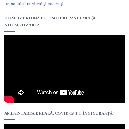
personalul medical și pacienți
Contracte
CNAM
DOAR ÎMPREUNĂ PUTEM OPRI PANDEMIA ȘI
Acte
STIGMATIZAREA
legislative
Bugetul
instituției
Activitatea
instituției
Rapoarte
Planuri
Achiziții
publice
AMENINȚAREA E REALĂ. COVID-19.FII ÎN SIGURANȚĂ!
Orarul
medicilor