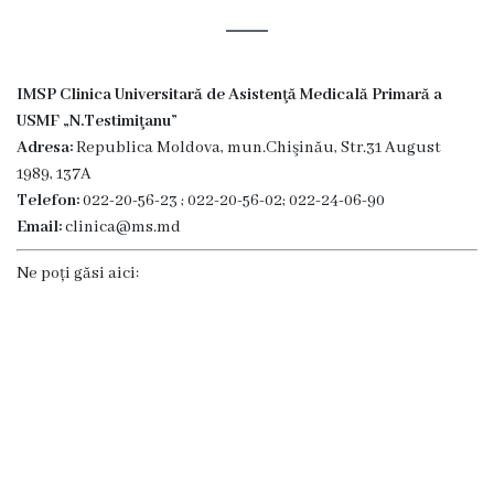
Subdiviziuni
Secția
IMSP Clinica Universitară de Asistenţă Medicală Primară a
Medicină
USMF „N.Testimiţanu”
de
Adresa:
Republica Moldova, mun.Chişinău, Str.31 August
familie
1989, 137A
Secția
Telefon:
022-20-56-23 ; 022-20-56-02; 022-24-06-90
studenți
Email:
clinica@ms.md
și
Ne poți găsi aici:
rezidenți
Secția
medici
specialiști
Secția
de
reabilitare