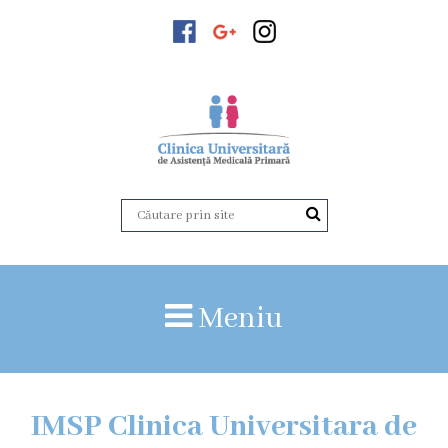
Despre
noi
Istoricul
instituției
Acreditare
Organigrama
Echipa
administrativă
Meniu
Versiunea
veche
a
paginii
IMSP Clinica Universitara de
web