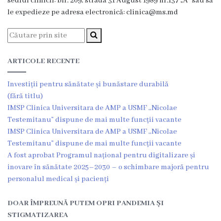
sediul clinicii: bir. 209, strada 31 August 1989 nr.137 „A” sau să
medicală
le expedieze pe adresa electronică: clinica@ms.md
Laborator
clinic
Centrul
ARTICOLE RECENTE
de
Medicină
Investiții pentru sănătate și bunăstare durabilă
Tradițională
(fără titlu)
Chineză
IMSP Clinica Universitara de AMP a USMF ,,Nicolae
Fitoterapie
Testemitanu” dispune de mai multe funcții vacante
IMSP Clinica Universitara de AMP a USMF ,,Nicolae
Terapia
Testemitanu” dispune de mai multe funcții vacante
manuală
A fost aprobat Programul național pentru digitalizare și
Acupunctură
inovare în sănătate 2025–2030 – o schimbare majoră pentru
personalul medical și pacienți
Transparență
Funcții
DOAR ÎMPREUNĂ PUTEM OPRI PANDEMIA ȘI
vacante
STIGMATIZAREA