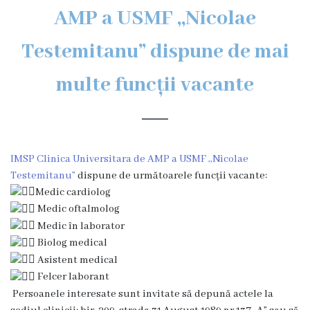
AMP a USMF ,,Nicolae
Subdiviziuni
Secția
Testemitanu” dispune de mai
Medicină
multe funcții vacante
de
familie
Secția
studenți
și
IMSP Clinica Universitara de AMP a USMF ,,Nicolae
rezidenți
Testemitanu”
dispune de următoarele funcții vacante:
Medic cardiolog
Secția
Medic oftalmolog
medici
Medic în laborator
specialiști
Biolog medical
Secția
Asistent medical
de
Felcer laborant
reabilitare
Persoanele interesate sunt invitate să depună actele la