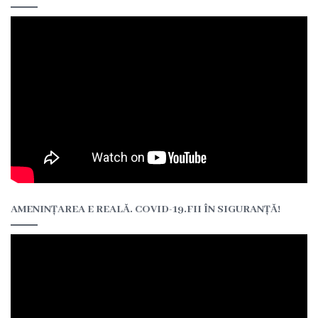
Contracte
CNAM
Acte
legislative
Bugetul
instituției
Activitatea
instituției
Rapoarte
AMENINȚAREA E REALĂ. COVID-19.FII ÎN SIGURANȚĂ!
Planuri
Achiziții
publice
Orarul
medicilor