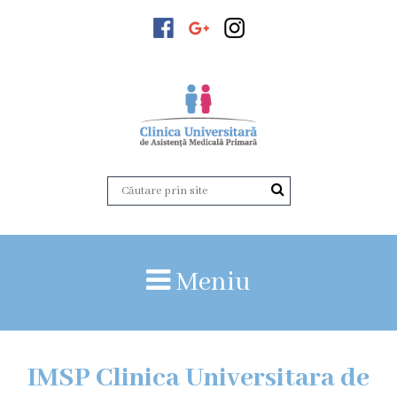
Despre
noi
Istoricul
instituției
Acreditare
Organigrama
Echipa
administrativă
Meniu
Versiunea
veche
a
paginii
IMSP Clinica Universitara de
web