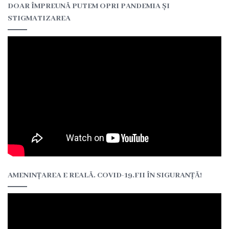
DOAR ÎMPREUNĂ PUTEM OPRI PANDEMIA ȘI
Contracte
STIGMATIZAREA
CNAM
Acte
legislative
Bugetul
instituției
Activitatea
instituției
Rapoarte
Planuri
AMENINȚAREA E REALĂ. COVID-19.FII ÎN SIGURANȚĂ!
Achiziții
publice
Orarul
medicilor