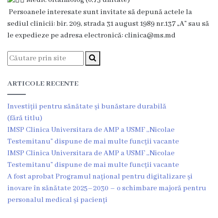
Medic oftalmolog (0,75 unitate)
medicală
Persoanele interesate sunt invitate să depună actele la
Laborator
sediul clinicii: bir. 209, strada 31 august 1989 nr.137 „A” sau să
clinic
le expedieze pe adresa electronică: clinica@ms.md
Centrul
de
Medicină
ARTICOLE RECENTE
Tradițională
Chineză
Investiții pentru sănătate și bunăstare durabilă
Fitoterapie
(fără titlu)
IMSP Clinica Universitara de AMP a USMF ,,Nicolae
Terapia
Testemitanu” dispune de mai multe funcții vacante
manuală
IMSP Clinica Universitara de AMP a USMF ,,Nicolae
Acupunctură
Testemitanu” dispune de mai multe funcții vacante
A fost aprobat Programul național pentru digitalizare și
Transparență
inovare în sănătate 2025–2030 – o schimbare majoră pentru
Funcții
personalul medical și pacienți
vacante