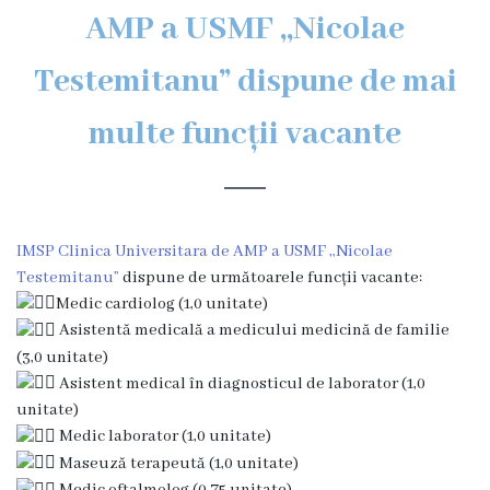
AMP a USMF ,,Nicolae
Subdiviziuni
Secția
Testemitanu” dispune de mai
Medicină
multe funcții vacante
de
familie
Secția
studenți
și
IMSP Clinica Universitara de AMP a USMF ,,Nicolae
rezidenți
Testemitanu”
dispune de următoarele funcții vacante:
Medic cardiolog (1,0 unitate)
Secția
Asistentă medicală a medicului medicină de familie
medici
(3,0 unitate)
specialiști
Asistent medical în diagnosticul de laborator (1,0
Secția
unitate)
de
Medic laborator (1,0 unitate)
Maseuză terapeută (1,0 unitate)
reabilitare