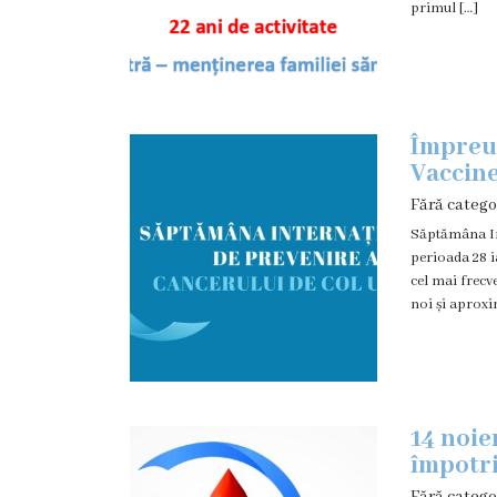
primul […]
Orarul
secției
de
reabilitare
medicală
Împreun
Vaccine
Servicii
și
Fără catego
tarife
Săptămâna Int
perioada 28 i
CATALOGUL
cel mai frecv
TARIFELOR
noi și aproxi
UNICE
Consultații
medicale
14 noie
Investigații
împotri
ecografice
Fără catego