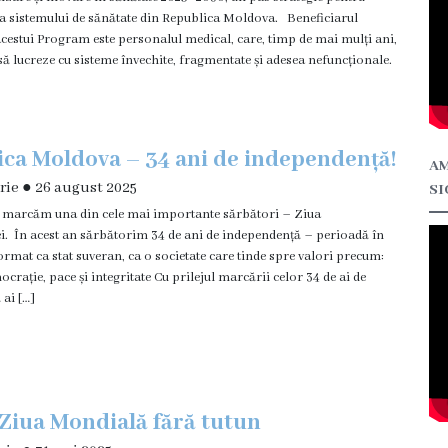
 sistemului de sănătate din Republica Moldova. Beneficiarul
acestui Program este personalul medical, care, timp de mai mulți ani,
 să lucreze cu sisteme învechite, fragmentate și adesea nefuncționale.
ca Moldova – 34 ani de independență!
AM
rie
●
26 august 2025
SI
 marcăm una din cele mai importante sărbători – Ziua
i. În acest an sărbătorim 34 de ani de independență – perioadă în
rmat ca stat suveran, ca o societate care tinde spre valori precum:
ocrație, pace și integritate Cu prilejul marcării celor 34 de ai de
ai […]
 Ziua Mondială fără tutun