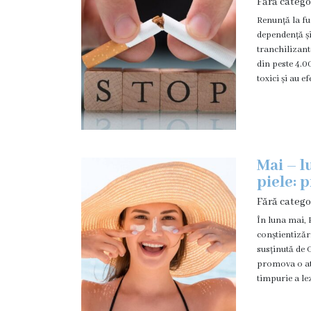
Fără catego
Contracte
Renunță la fu
CNAM
dependență și
tranchilizant
Acte
din peste 4.0
legislative
toxici și au e
Bugetul
instituției
Activitatea
Mai – l
instituției
piele: p
Rapoarte
Fără catego
Planuri
În luna mai,
conștientizări
Achiziții
susținută de 
publice
promova o ati
timpurie a le
Orarul
medicilor