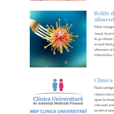
Orarul
medicilor
Bolile d
de
alimen
familie
Fără catego
Anual, în per
Orarul
de profilaxie 
medicilor
scopul fiind 
specialiști
alimentar și 
izbucnirilor 
Orarul
laboratorului
medical
Orarul
Clinica
Centrului
Fără catego
de
Clinica Unive
Medicină
ajuns la frum
Tradițională
relevantă pen
Chineză
model al asist