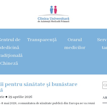
entrul de
Transparență
Orarul
Servi
Medicină
medicilor
ta
radițională
Chineză
ții pentru sănătate și bunăstare
lă
rie
●
29 aprilie 2026
AR
-8 mai 2026, comunitatea de sănătate publică din Europa se va reuni