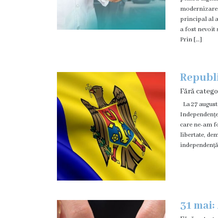
medicală
modernizarea
Laborator
principal al 
a fost nevoit
clinic
Prin […]
Centrul
de
Medicină
Republi
Tradițională
Fără catego
Chineză
La 27 august
Independențe
Fitoterapie
care ne-am fo
Terapia
libertate, dem
manuală
independență 
Acupunctură
Transparență
Funcții
31 mai:
vacante