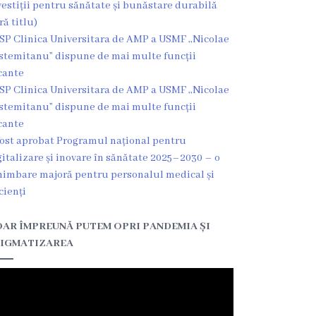
vestiții pentru sănătate și bunăstare durabilă
ră titlu)
SP Clinica Universitara de AMP a USMF ,,Nicolae
stemitanu” dispune de mai multe funcții
cante
SP Clinica Universitara de AMP a USMF ,,Nicolae
stemitanu” dispune de mai multe funcții
cante
fost aprobat Programul național pentru
gitalizare și inovare în sănătate 2025–2030 – o
himbare majoră pentru personalul medical și
cienți
AR ÎMPREUNĂ PUTEM OPRI PANDEMIA ȘI
IGMATIZAREA