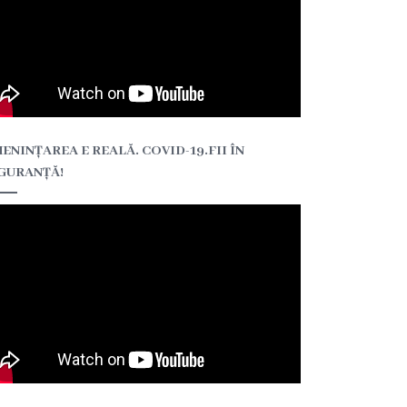
ENINȚAREA E REALĂ. COVID-19.FII ÎN
GURANȚĂ!