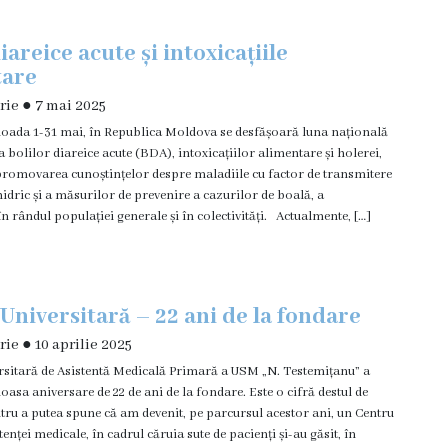
iareice acute și intoxicațiile
tare
rie
●
7 mai 2025
ioada 1-31 mai, în Republica Moldova se desfășoară luna națională
a bolilor diareice acute (BDA), intoxicațiilor alimentare și holerei,
promovarea cunoștințelor despre maladiile cu factor de transmitere
hidric și a măsurilor de prevenire a cazurilor de boală, a
în rândul populației generale și în colectivități. Actualmente, […]
 Universitară – 22 ani de la fondare
rie
●
10 aprilie 2025
rsitară de Asistentă Medicală Primară a USM „N. Testemițanu” a
oasa aniversare de 22 de ani de la fondare. Este o cifră destul de
tru a putea spune că am devenit, pe parcursul acestor ani, un Centru
enței medicale, în cadrul căruia sute de pacienți și-au găsit, în