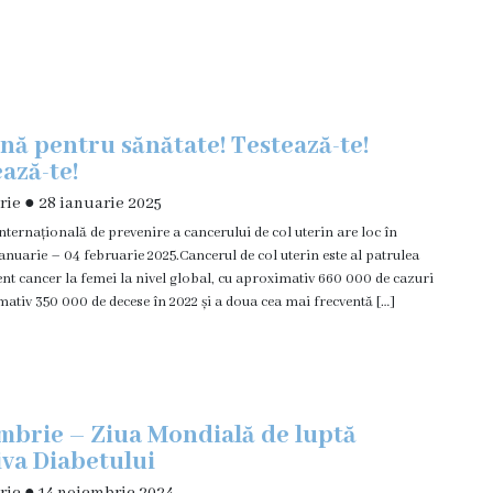
ă pentru sănătate! Testează-te!
ază-te!
rie
●
28 ianuarie 2025
ernațională de prevenire a cancerului de col uterin are loc în
anuarie – 04 februarie 2025.Cancerul de col uterin este al patrulea
ent cancer la femei la nivel global, cu aproximativ 660 000 de cazuri
mativ 350 000 de decese în 2022 și a doua cea mai frecventă […]
mbrie – Ziua Mondială de luptă
va Diabetului
rie
●
14 noiembrie 2024