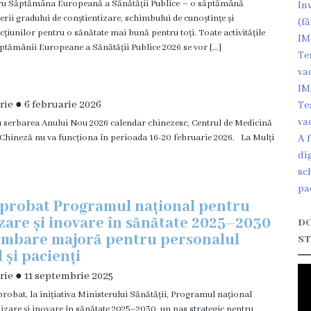
ru Săptămâna Europeană a Sănătății Publice – o săptămână
In
terii gradului de conștientizare, schimbului de cunoștințe și
(fă
cțiunilor pentru o sănătate mai bună pentru toți. Toate activitățile
IM
ptămânii Europeane a Sănătății Publice 2026 se vor […]
Te
va
IM
rie
●
6 februarie 2026
Te
va
u serbarea Anului Nou 2026 calendar chinezesc, Centrul de Medicină
 Chineză nu va funcționa în perioada 16-20 februarie 2026. La Mulți
A 
di
sc
pa
aprobat Programul național pentru
izare și inovare în sănătate 2025–2030
DO
himbare majoră pentru personalul
ST
 și pacienți
rie
●
11 septembrie 2025
robat, la inițiativa Ministerului Sănătății, Programul național
lizare și inovare în sănătate 2025–2030, un pas strategic pentru