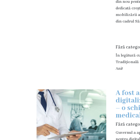
din nou pent
Subdiviziuni
dedicată creș
mobilizării a
Secția
din cadrul Să
Medicină
de
familie
Fără catego
Secția
În legătură c
Tradițională
studenți
Ani!
și
rezidenți
Secția
A fost 
medici
digital
specialiști
– o sc
medical
Secția
Fără catego
de
reabilitare
Guvernul a ap
pentru digita