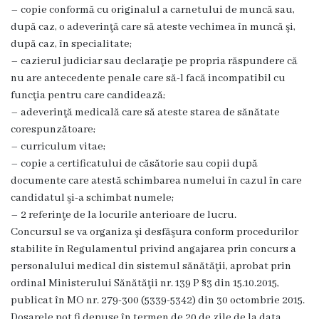
– copie conformă cu originalul a carnetului de muncă sau,
Orarul
după caz, o adeverinţă care să ateste vechimea în muncă şi,
medicilor
după caz, în specialitate;
de
– cazierul judiciar sau declaraţie pe propria răspundere că
familie
nu are antecedente penale care să-l facă incompatibil cu
funcţia pentru care candidează;
Orarul
– adeverinţă medicală care să ateste starea de sănătate
medicilor
corespunzătoare;
specialiști
– curriculum vitae;
Orarul
– copie a certificatului de căsătorie sau copii după
laboratorului
documente care atestă schimbarea numelui în cazul în care
medical
candidatul şi-a schimbat numele;
– 2 referinţe de la locurile anterioare de lucru.
Orarul
Concursul se va organiza şi desfăşura conform procedurilor
Centrului
stabilite în Regulamentul privind angajarea prin concurs a
de
personalului medical din sistemul sănătăţii, aprobat prin
Medicină
ordinal Ministerului Sănătăţii nr. 139 P §3 din 15.10.2015,
Tradițională
publicat în MO nr. 279-300 (5339-5342) din 30 octombrie 2015.
Chineză
Dosarele pot fi depuse în termen de 20 de zile de la data