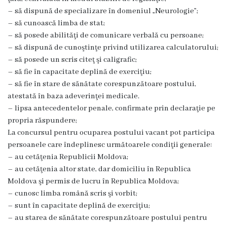
medicală
– să dispună de specializare în domeniul „Neurologie”;
Laborator
– să cunoască limba de stat;
clinic
– să posede abilităţi de comunicare verbală cu persoane;
– să dispună de cunoştinţe privind utilizarea calculatorului;
Centrul
– să posede un scris citeţ şi caligrafic;
de
– să fie în capacitate deplină de exerciţiu;
Medicină
– să fie în stare de sănătate corespunzătoare postului,
Tradițională
atestată în baza adeverinţei medicale.
Chineză
– lipsa antecedentelor penale, confirmate prin declaraţie pe
Fitoterapie
propria răspundere;
La concursul pentru ocuparea postului vacant pot participa
Terapia
persoanele care îndeplinesc următoarele condiţii generale:
manuală
– au cetăţenia Republicii Moldova;
– au cetăţenia altor state, dar domiciliu în Republica
Acupunctură
Moldova şi permis de lucru în Republica Moldova;
Transparență
– cunosc limba română scris şi vorbit;
– sunt în capacitate deplină de exerciţiu;
Funcții
– au starea de sănătate corespunzătoare postului pentru
vacante