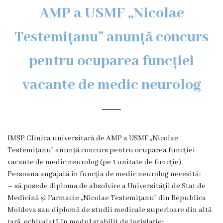
AMP a USMF „Nicolae
Subdiviziuni
Secția
Testemițanu” anunță concurs
Medicină
pentru ocuparea funcției
de
familie
vacante de medic neurolog
Secția
studenți
și
rezidenți
IMSP Clinica universitară de AMP a USMF „Nicolae
Secția
Testemițanu” anunță concurs pentru ocuparea funcției
medici
vacante de medic neurolog (pe 1 unitate de funcție).
specialiști
Persoana angajată în funcţia de medic neurolog necesită:
– să posede diploma de absolvire a Universităţii de Stat de
Secția
Medicină şi Farmacie „Nicolae Testemițanu” din Republica
de
Moldova sau diplomă de studii medicale superioare din altă
reabilitare
ţară, echivalată în modul stabilit de legislaţie;