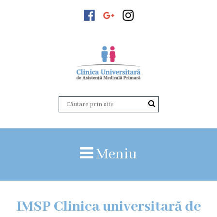
Despre
noi
Istoricul
instituției
Acreditare
Organigrama
Echipa
administrativă
Meniu
Versiunea
veche
a
paginii
IMSP Clinica universitară de
web