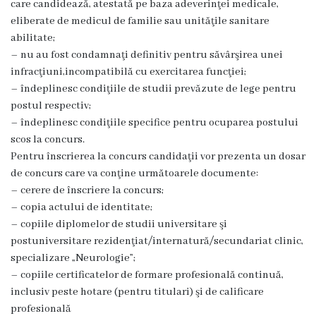
care candidează, atestată pe baza adeverinţei medicale,
Contracte
eliberate de medicul de familie sau unităţile sanitare
CNAM
abilitate;
– nu au fost condamnaţi definitiv pentru săvârşirea unei
Acte
infracţiuni,incompatibilă cu exercitarea funcţiei;
legislative
– îndeplinesc condiţiile de studii prevăzute de lege pentru
Bugetul
postul respectiv;
instituției
– îndeplinesc condiţiile specifice pentru ocuparea postului
scos la concurs.
Activitatea
Pentru înscrierea la concurs candidaţii vor prezenta un dosar
instituției
de concurs care va conţine următoarele documente:
– cerere de înscriere la concurs;
Rapoarte
– copia actului de identitate;
Planuri
– copiile diplomelor de studii universitare şi
postuniversitare rezidenţiat/internatură/secundariat clinic,
Achiziții
specializare „Neurologie”;
publice
– copiile certificatelor de formare profesională continuă,
Orarul
inclusiv peste hotare (pentru titulari) şi de calificare
medicilor
profesională