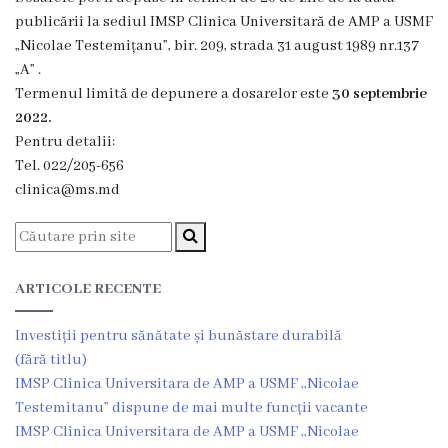
publicării la sediul IMSP Clinica Universitară de AMP a USMF
Orarul
„Nicolae Testemițanu”, bir. 209, strada 31 august 1989 nr.137
secției
„A” .
de
Termenul limită de depunere a dosarelor este
30 septembrie
reabilitare
2022.
medicală
Pentru detalii:
Servicii
Tel. 022/205-656
și
clinica@ms.md
tarife
CATALOGUL
TARIFELOR
ARTICOLE RECENTE
UNICE
Consultații
Investiții pentru sănătate și bunăstare durabilă
medicale
(fără titlu)
IMSP Clinica Universitara de AMP a USMF ,,Nicolae
Investigații
Testemitanu” dispune de mai multe funcții vacante
ecografice
IMSP Clinica Universitara de AMP a USMF ,,Nicolae