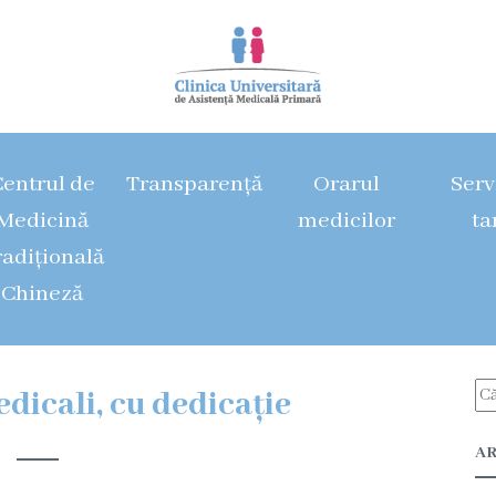
entrul de
Transparență
Orarul
Servi
Medicină
medicilor
ta
radițională
Chineză
edicali, cu dedicație
AR