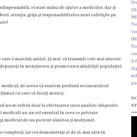
In
ndispensabilă, ei sunt mâna de ajutor a medicilor, dar și
(fă
rul, atenția, grija și responsabilitatea sunt calitățile pe
IM
care!
Te
va
IM
Te
va
e care o marcăm astăzi, 12 mai, vă transmit cele mai sincere
A 
 îl depuneți în menținerea și promovarea sănătății populației
di
sc
pa
ui medical, de aceea vă suntem profund recunoscători
alismul cu care vă faceți munca.
DO
l nu se referă doar la efectuarea unor analize obișnuite,
ST
i medicali au un rol esential în ceea ce privește
eagă medicul de un pacient sănătos și mulțumit.
 complexă, iar voi demonstrați zi de zi, mai ales în