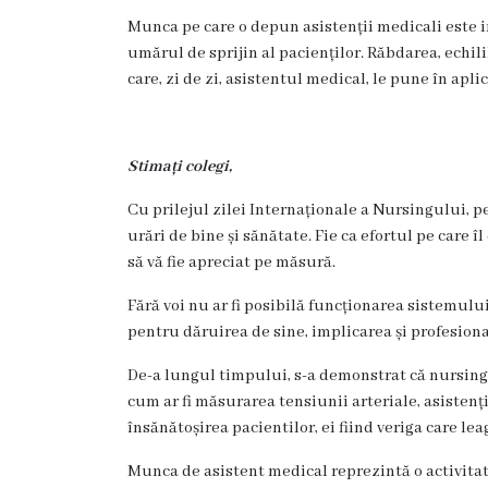
Munca pe care o depun asistenții medicali este i
Subdiviziuni
umărul de sprijin al pacienților. Răbdarea, echilib
Secția
care, zi de zi, asistentul medical, le pune în apli
Medicină
de
familie
Stimați colegi,
Secția
Cu prilejul zilei Internaționale a Nursingului, p
studenți
urări de bine și sănătate. Fie ca efortul pe care
și
să vă fie apreciat pe măsură.
rezidenți
Fără voi nu ar fi posibilă funcționarea sistemul
Secția
pentru dăruirea de sine, implicarea și profesion
medici
specialiști
De-a lungul timpului, s-a demonstrat că nursingu
cum ar fi măsurarea tensiunii arteriale, asistenți
Secția
însănătoșirea pacientilor, ei fiind veriga care l
de
reabilitare
Munca de asistent medical reprezintă o activitate