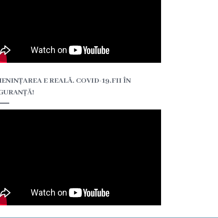
ENINȚAREA E REALĂ. COVID-19.FII ÎN
GURANȚĂ!