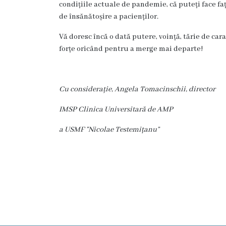
medicală
condițiile actuale de pandemie, că puteți face f
de însănătoșire a pacienților.
Laborator
clinic
Vă doresc încă o dată putere, voință, tărie de carac
forțe oricând pentru a merge mai departe!
Centrul
de
Medicină
Tradițională
Cu considerație, Angela Tomacinschii, director
Chineză
IMSP Clinica Universitară de AMP
Fitoterapie
a USMF ”Nicolae Testemițanu”
Terapia
manuală
Acupunctură
Transparență
Funcții
vacante