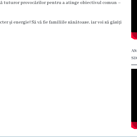
ață tuturor provocărilor pentru a atinge obiectivul comun –
ter și energie! Să vă fie familiile sănătoase, iar voi să găsiți
AM
SI