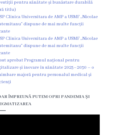
vestiții pentru sănătate și bunăstare durabilă
ră titlu)
SP Clinica Universitara de AMP a USMF ,,Nicolae
stemitanu” dispune de mai multe funcții
cante
SP Clinica Universitara de AMP a USMF ,,Nicolae
stemitanu” dispune de mai multe funcții
cante
fost aprobat Programul național pentru
gitalizare și inovare în sănătate 2025–2030 – o
himbare majoră pentru personalul medical și
cienți
AR ÎMPREUNĂ PUTEM OPRI PANDEMIA ȘI
IGMATIZAREA