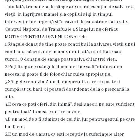
medicală
Totodată, transfuzia de sânge are un rol esenţial de salvare a
Laborator
vieţii, în îngrijirea mamei şi a copilului şi în timpul
clinic
intervenţiei de urgenţă și în cazuri de catastrofe naturale.
Centrul Național de Transfuzie a Sângelui ne oferă 10
Centrul
MOTIVE PENTRU A DEVENI DONATOR:
de
1.Sângele donat de tine poate contribui la salvarea vieții unui
Medicină
copil nou-născut, unei mame, unui tată, unui frate sau
Tradițională
surori. O donație de sânge poate salva chiar trei vieți.
Chineză
2.Poți fi sigur ca sângele donat de tine va fi întotdeauna
Fitoterapie
necesar și poate fi de folos chiar cuiva apropiat ție.
3.Sângele reprezintă un dar neprețuit, care nu poate fi
Terapia
cumpărat cu bani, ci poate fi doar donat de la o presoană la
manuală
alta.
4.E ceva ce poți oferi „din inimă”, deși uneori nu este suficient
Acupunctură
pentru toată lumea, care are nevoie.
Transparență
5.E un mod de a fi admirat de cei din jur pentru gestul pe care
l-ai facut.
Funcții
6.E un mod de a arăta ca ești receptiv la suferințele altor
vacante