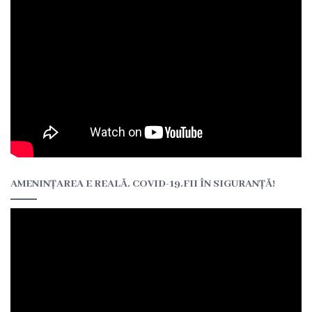
Orarul
secției
de
reabilitare
medicală
Servicii
și
tarife
CATALOGUL
AMENINȚAREA E REALĂ. COVID-19.FII ÎN SIGURANȚĂ!
TARIFELOR
UNICE
Consultații
medicale
Investigații
ecografice