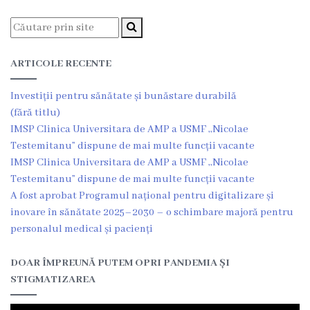
Orarul
medicilor
de
ARTICOLE RECENTE
familie
Orarul
Investiții pentru sănătate și bunăstare durabilă
medicilor
(fără titlu)
specialiști
IMSP Clinica Universitara de AMP a USMF ,,Nicolae
Testemitanu” dispune de mai multe funcții vacante
Orarul
IMSP Clinica Universitara de AMP a USMF ,,Nicolae
laboratorului
Testemitanu” dispune de mai multe funcții vacante
medical
A fost aprobat Programul național pentru digitalizare și
inovare în sănătate 2025–2030 – o schimbare majoră pentru
Orarul
personalul medical și pacienți
Centrului
de
DOAR ÎMPREUNĂ PUTEM OPRI PANDEMIA ȘI
Medicină
STIGMATIZAREA
Tradițională
Chineză