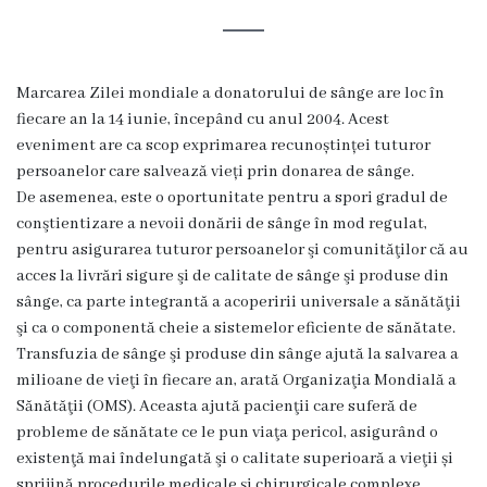
Subdiviziuni
Secția
Marcarea Zilei mondiale a donatorului de sânge are loc în
Medicină
fiecare an la 14 iunie, începând cu anul 2004. Acest
de
eveniment are ca scop exprimarea recunoștinței tuturor
familie
persoanelor care salvează vieți prin donarea de sânge.
Secția
De asemenea, este o oportunitate pentru a spori gradul de
studenți
conştientizare a nevoii donării de sânge în mod regulat,
și
pentru asigurarea tuturor persoanelor şi comunităţilor că au
rezidenți
acces la livrări sigure şi de calitate de sânge şi produse din
sânge, ca parte integrantă a acoperirii universale a sănătăţii
Secția
şi ca o componentă cheie a sistemelor eficiente de sănătate.
medici
Transfuzia de sânge şi produse din sânge ajută la salvarea a
specialiști
milioane de vieţi în fiecare an, arată Organizaţia Mondială a
Sănătăţii (OMS). Aceasta ajută pacienţii care suferă de
Secția
probleme de sănătate ce le pun viaţa pericol, asigurând o
de
existenţă mai îndelungată şi o calitate superioară a vieţii și
reabilitare
sprijină procedurile medicale şi chirurgicale complexe.