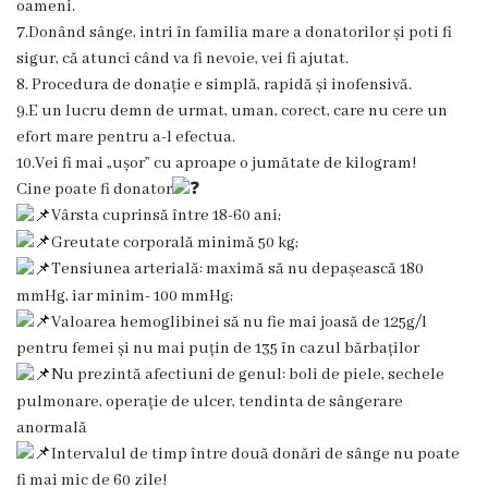
oameni.
Contracte
7.Donând sânge, intri în familia mare a donatorilor și poti fi
CNAM
sigur, că atunci când va fi nevoie, vei fi ajutat.
8. Procedura de donație e simplă, rapidă și inofensivă.
Acte
9.E un lucru demn de urmat, uman, corect, care nu cere un
legislative
efort mare pentru a-l efectua.
Bugetul
10.Vei fi mai „ușor” cu aproape o jumătate de kilogram!
instituției
Cine poate fi donator
Vârsta cuprinsă între 18-60 ani;
Activitatea
Greutate corporală minimă 50 kg;
instituției
Tensiunea arterială: maximă să nu depașească 180
mmHg, iar minim- 100 mmHg;
Rapoarte
Valoarea hemoglibinei să nu fie mai joasă de 125g/l
Planuri
pentru femei și nu mai puțin de 135 în cazul bărbaților
Nu prezintă afectiuni de genul: boli de piele, sechele
Achiziții
pulmonare, operație de ulcer, tendinta de sângerare
publice
anormală
Orarul
Intervalul de timp între două donări de sânge nu poate
medicilor
fi mai mic de 60 zile!