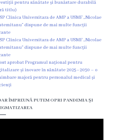
vestiții pentru sănătate și bunăstare durabilă
ră titlu)
SP Clinica Universitara de AMP a USMF ,,Nicolae
stemitanu” dispune de mai multe funcții
cante
SP Clinica Universitara de AMP a USMF ,,Nicolae
stemitanu” dispune de mai multe funcții
cante
fost aprobat Programul național pentru
gitalizare și inovare în sănătate 2025–2030 – o
himbare majoră pentru personalul medical și
cienți
AR ÎMPREUNĂ PUTEM OPRI PANDEMIA ȘI
IGMATIZAREA