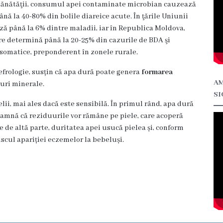
Sănătăţii, consumul apei contaminate microbian cauzează
ână la 40-80% din bolile diareice acute. În ţările Uniunii
ă până la 6% dintre maladii, iar în Republica Moldova,
are determină până la 20-25% din cazurile de BDA şi
e somatice, preponderent în zonele rurale.
nefrologie, susțin că apa dură poate genera
formarea
AM
ruri minerale.
SI
lii, mai ales dacă este sensibilă. În primul rând, apa dură
seamnă că reziduurile vor rămâne pe piele, care acoperă
e de altă parte, duritatea apei usucă pielea și, conform
iscul apariției eczemelor la bebeluși.