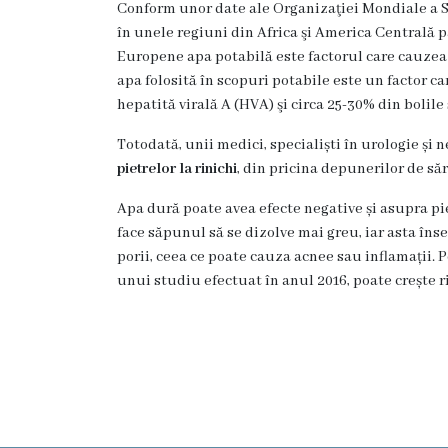
medicală
Conform unor date ale Organizaţiei Mondiale a 
în unele regiuni din Africa şi America Centrală p
Laborator
Europene apa potabilă este factorul care cauzeaz
clinic
apa folosită în scopuri potabile este un factor c
Centrul
hepatită virală A (HVA) şi circa 25-30% din bolil
de
Totodată, unii medici, specialiști în urologie și 
Medicină
pietrelor la rinichi
, din pricina depunerilor de să
Tradițională
Chineză
Apa dură poate avea efecte negative și asupra pie
face săpunul să se dizolve mai greu, iar asta în
Fitoterapie
porii, ceea ce poate cauza acnee sau inflamații. P
Terapia
unui studiu efectuat în anul 2016, poate crește r
manuală
Acupunctură
Transparență
Funcții
vacante