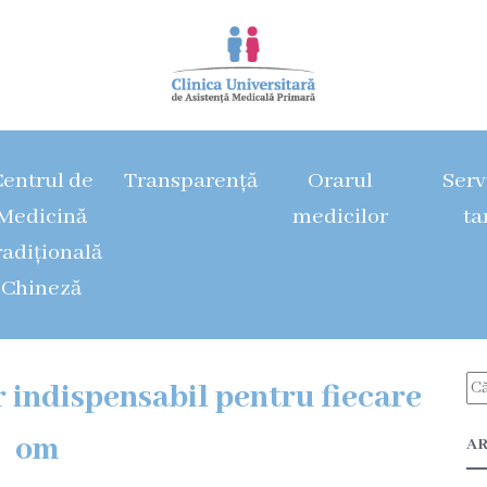
entrul de
Transparență
Orarul
Servi
Medicină
medicilor
ta
radițională
Chineză
r indispensabil pentru fiecare
om
AR