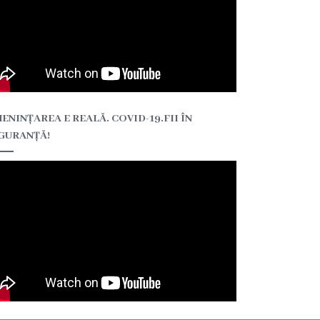
ENINȚAREA E REALĂ. COVID-19.FII ÎN
GURANȚĂ!