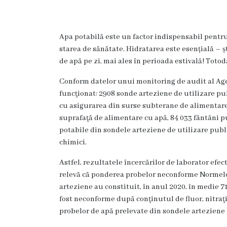
Subdiviziuni
Secția
Apa potabilă este un factor indispensabil pentru 
Medicină
starea de sănătate. Hidratarea este esențială – ș
de
de apă pe zi, mai ales în perioada estivală! Toto
familie
Conform datelor unui monitoring de audit al Age
Secția
funcţionat: 2908 sonde arteziene de utilizare pu
studenți
cu asigurarea din surse subterane de alimentare
și
suprafaţă de alimentare cu apă, 84 033 fântâni p
rezidenți
potabile din sondele arteziene de utilizare publ
chimici.
Secția
medici
Astfel, rezultatele încercărilor de laborator efe
specialiști
relevă că ponderea probelor neconforme Normelo
arteziene au constituit, în anul 2020, în medie 
Secția
fost neconforme după conţinutul de fluor, nitraţi,
de
probelor de apă prelevate din sondele arteziene 
reabilitare