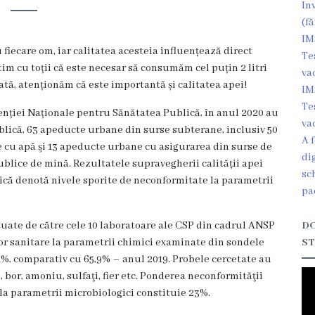
In
(fă
IM
fiecare om, iar calitatea acesteia influențează direct
Te
tim cu toții că este necesar să consumăm cel puțin 2 litri
va
dată, atenționăm că este importantă și calitatea apei!
IM
Te
nției Naționale pentru Sănătatea Publică, în anul 2020 au
va
blică, 63 apeducte urbane din surse subterane, inclusiv 50
A 
 cu apă şi 13 apeducte urbane cu asigurarea din surse de
di
ublice de mină. Rezultatele supravegherii calității apei
sc
ică denotă nivele sporite de neconformitate la parametrii
pa
ctuate de către cele 10 laboratoare ale CSP din cadrul ANSP
DO
r sanitare la parametrii chimici examinate din sondele
ST
71%, comparativ cu 65,9% – anul 2019. Probele cercetate au
 bor, amoniu, sulfaţi, fier etc. Ponderea neconformităţii
la parametrii microbiologici constituie 23%.